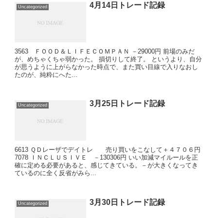
4月14日トレード記録
Uncategorized
3563 ＦＯＯＤ＆ＬＩＦＥＣＯＭＰＡＮ －29000円 前場のみだ
が、めちゃくちゃ弱かった。 損切りして終了。 というより、自分
が思うように上がらなかった時点で、また買い目線で入りなおし
たのが、純粋にへた...
3月25日トレード記録
Uncategorized
6613 ＱＤレーザでデイトレ 売り買いをこなして＋４７０６円
7078 ＩＮＣＬＵＳＩＶＥ －130306円 いい加減マイルールを正
確に定める必要があると、感じてきている。－が大きくなってき
ているのに全く反省がみら...
3月30日トレード記録
Uncategorized