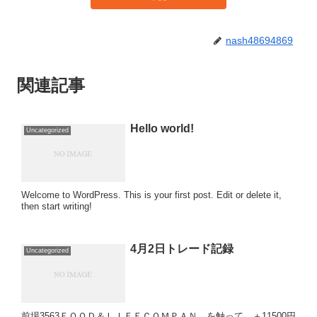
nash48694869
関連記事
Hello world!
Uncategorized
Welcome to WordPress. This is your first post. Edit or delete it,
then start writing!
4月2日トレード記録
Uncategorized
前場3563ＦＯＯＤ＆ＬＩＦＥＣＯＭＰＡＮ を触って ＋11500円